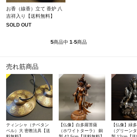
お香（線香）立て 香炉 八
吉祥入り【送料無料】
SOLD OUT
5
1
5
商品中
-
商品
売れ筋商品
ティンシャ（チベタン
【仏像】白多羅菩薩
【仏像】緑多
ベル）大 密教法具【送
（ホワイトターラ） 銅
（グリーンタ
料無料】
製 42.5cm【送料無料】
製 12cm【