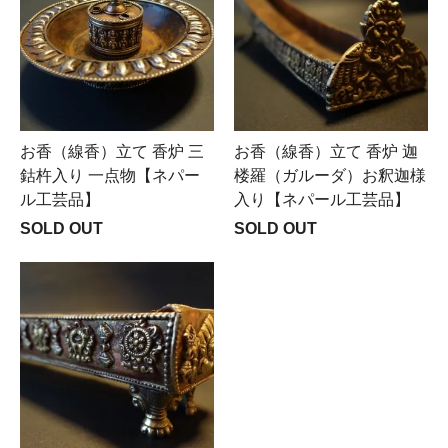
お香（線香）立て 香炉 三
お香（線香）立て 香炉 迦
鈷杵入り 一点物【ネパー
楼羅（ガルーダ）お釈迦様
ル工芸品】
入り【ネパール工芸品】
SOLD OUT
SOLD OUT