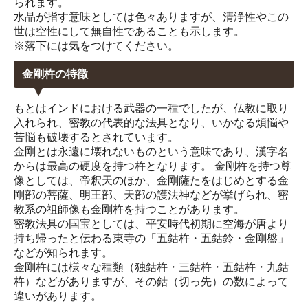
られます。
水晶が指す意味としては色々ありますが、清浄性やこの
世は空性にして無自性であることも示します。
※落下には気をつけてください。
金剛杵の特徴
もとはインドにおける武器の一種でしたが、仏教に取り
入れられ、密教の代表的な法具となり、いかなる煩悩や
苦悩も破壊するとされています。
金剛とは永遠に壊れないものという意味であり、漢字名
からは最高の硬度を持つ杵となります。 金剛杵を持つ尊
像としては、帝釈天のほか、金剛薩たをはじめとする金
剛部の菩薩、明王部、天部の護法神などが挙げられ、密
教系の祖師像も金剛杵を持つことがあります。
密教法具の国宝としては、平安時代初期に空海が唐より
持ち帰ったと伝わる東寺の「五鈷杵・五鈷鈴・金剛盤」
などが知られます。
金剛杵には様々な種類（独鈷杵・三鈷杵・五鈷杵・九鈷
杵）などがありますが、その鈷（切っ先）の数によって
違いがあります。