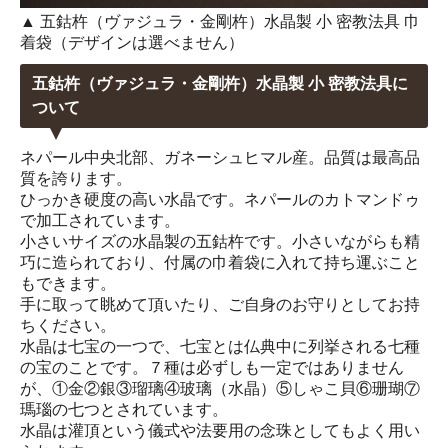
▲ 五鈷杵（ヴァジュラ・金剛杵）水晶製 小 密教法具 巾
着袋（デザインは選べません）
五鈷杵（ヴァジュラ・金剛杵）水晶製 小 密教法具に
ついて
ネパール中央北部、ガネーシュヒマル産。品質は最高品
質を誇ります。
ひっかき硬度の高い水晶です。ネパールのカトマンドゥ
で加工されています。
小さいサイズの水晶製の五鈷杵です。小さいながらも精
巧に造られており、付属の巾着袋に入れて持ち運ぶこと
もできます。
手に取って眺めて頂いたり、ご自身のお守りとしてお持
ちください。
水晶は七宝の一つで、七宝とは仏典中に列挙される七種
の宝のことです。７種は必ずしも一定ではありません
が、①金②銀③瑠璃④玻璃（水晶）⑤しゃこ貝⑥珊瑚⑦
瑪瑙の七つとされています。
水晶は灌頂という儀式や法要用の念珠としてもよく用い