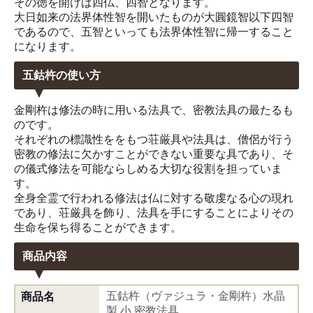
その徳を開けば四仏、四智となります。
大日如来の法界体性智を開いたものが大圓鏡智以下四智
であるので、五智といっても法界体性智に帰一すること
になります。
五鈷杵の使い方
金剛杵は修法の時に用いる法具で、密教法具の最たるも
のです。
それぞれの標識性ををもつ荘厳具や法具は、僧侶が行う
密教の修法に欠かすことができない重要な具であり、そ
の儀式修法を可能ならしめる大切な役割を担っていま
す。
全身全霊で行われる修法は仏に対する敬虔なる心の現れ
であり、荘厳具を飾り、法具を手にすることによりその
生命を保ち得ることができます。
商品内容
五鈷杵（ヴァジュラ・金剛杵）水晶
商品名
製 小 密教法具