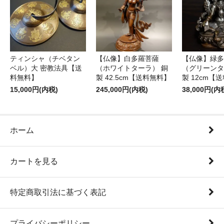
ティンシャ（チベタン
【仏像】白多羅菩薩
【仏像】緑多
ベル）大 密教法具【送
（ホワイトターラ） 銅
（グリーンタ
料無料】
製 42.5cm【送料無料】
製 12cm【
15,000円(内税)
245,000円(内税)
38,000円(内
ホーム
カートを見る
特定商取引法に基づく表記
プライバシーポリシー