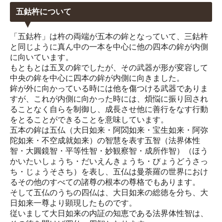
五鈷杵について
「五鈷杵」は杵の両端が五本の鉾となっていて、三鈷杵
と同じように真ん中の一本を中心に他の四本の鉾が内側
に向いています。
もともとは五叉の鉾でしたが、その武器が形が変容して
中央の鉾を中心に四本の鉾が内側に向きました。
鉾が外に向かっている時には他を傷つける武器でありま
すが、これが内側に向かった時には、煩悩に振り回され
ることなく自らを制御し、成長させ他に善行をなす行動
をとることができることを意味しています。
五本の鉾は五仏（大日如来・阿閦如来・宝生如来・阿弥
陀如来・不空成就如来）の智慧を表す五智（法界体性
智・大圓鏡智・平等性智・妙観察智・成所作智）（ほう
かいたいしょうち・だいえんきょうち・びょうどうさっ
ち・じょうそさち）を表し、五仏は曼荼羅の世界におけ
るその他のすべての諸尊の根本の尊格でもあります。
そして五仏のうちの四仏は、大日如来の総徳を分ち、大
日如来一尊より顕現したものです。
従いまして大日如来の内証の知恵である法界体性智は、