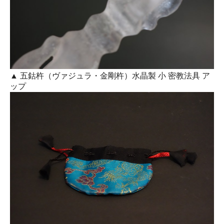
▲ 五鈷杵（ヴァジュラ・金剛杵）水晶製 小 密教法具 ア
ップ