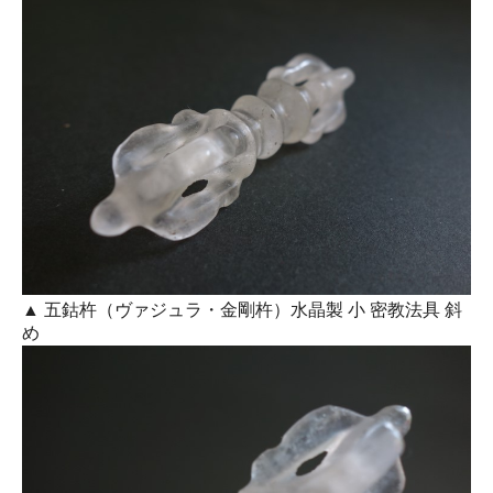
▲ 五鈷杵（ヴァジュラ・金剛杵）水晶製 小 密教法具 斜
め