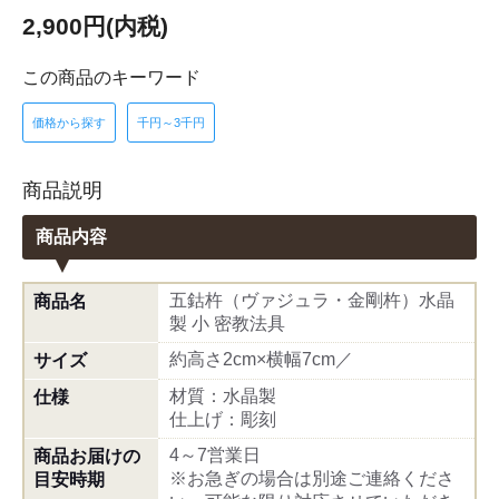
2,900円(内税)
この商品のキーワード
価格から探す
千円～3千円
商品説明
商品内容
五鈷杵（ヴァジュラ・金剛杵）水晶
商品名
製 小 密教法具
約高さ2cm×横幅7cm／
サイズ
材質：水晶製
仕様
仕上げ：彫刻
4～7営業日
商品お届けの
※お急ぎの場合は別途ご連絡くださ
目安時期