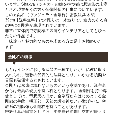
います。Shakya（シャカ）の姓を持つ者は釈迦族の末裔
とされ現在多くの方が仏像関係の仕事についています。
この五鈷杵（ヴァジュラ・金剛杵）密教法具 木製
39cm【送料無料】は木彫りの一木造りで、迫力のある炎
の中に金剛杵が表現されています。
非常に立体的で寺院様の装飾やインテリアとしてもぴっ
たりの作品です。
一味違った魅力的なものを求める方に是非お勧めいたし
ます。
金剛杵の特徴
もとはインドにおける武器の一種でしたが、仏教に取り
入れられ、密教の代表的な法具となり、いかなる煩悩や
苦悩も破壊するとされています。
金剛とは永遠に壊れないものという意味であり、漢字名
からは最高の硬度を持つ杵となります。 金剛杵を持つ尊
像としては、帝釈天のほか、金剛薩たをはじめとする金
剛部の菩薩、明王部、天部の護法神などが挙げられ、密
教系の祖師像も金剛杵を持つことがあります。
密教法具の国宝としては、平安時代初期に空海が唐より