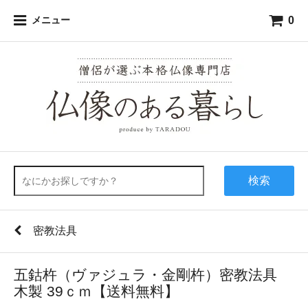
0
メニュー
検索
密教法具
五鈷杵（ヴァジュラ・金剛杵）密教法具
木製 39ｃｍ【送料無料】