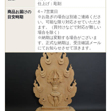
仕上げ：彫刻
4～7営業日
商品お届けの
※お急ぎの場合は別途ご連絡くださ
目安時期
い。可能な限り対応させていただき
ます。（買付けなどで対応が難しい
場合を除く）
※納期は変動する場合がございま
す。正式な納期は、受注確認メール
にてお知らせさせて頂きます。