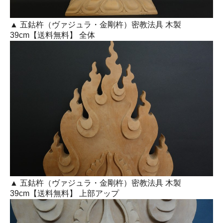
▲ 五鈷杵（ヴァジュラ・金剛杵）密教法具 木製
39cm【送料無料】 全体
▲ 五鈷杵（ヴァジュラ・金剛杵）密教法具 木製
39cm【送料無料】 上部アップ