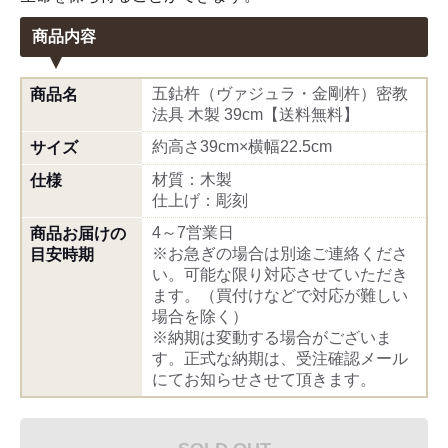
商品内容
五鈷杵（ヴァジュラ・金剛杵）密教
商品名
法具 木製 39cm【送料無料】
約高さ39cm×横幅22.5cm
サイズ
材質：木製
仕様
仕上げ：彫刻
4～7営業日
商品お届けの
※お急ぎの場合は別途ご連絡くださ
目安時期
い。可能な限り対応させていただき
ます。（買付けなどで対応が難しい
場合を除く）
※納期は変動する場合がございま
す。正式な納期は、受注確認メール
にてお知らせさせて頂きます。