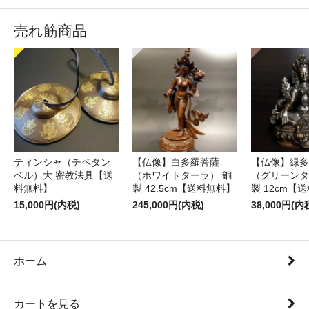
売れ筋商品
ティンシャ（チベタン
【仏像】白多羅菩薩
【仏像】緑多
ベル）大 密教法具【送
（ホワイトターラ） 銅
（グリーンタ
料無料】
製 42.5cm【送料無料】
製 12cm【
15,000円(内税)
245,000円(内税)
38,000円(内
ホーム
カートを見る