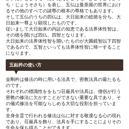
ち・じょうそさち）を表し、五仏は曼荼羅の世界におけ
るその他のすべての諸尊の根本の尊格でもあります。
そして五仏のうちの四仏は、大日如来の総徳を分ち、大
日如来一尊より顕現したものです。
従いまして大日如来の内証の知恵である法界体性智は、
その徳を開けば四仏、四智となります。
大日如来の法界体性智を開いたものが大圓鏡智以下四智
であるので、五智といっても法界体性智に帰一すること
になります。
五鈷杵の使い方
金剛杵は修法の時に用いる法具で、密教法具の最たるも
のです。
それぞれの標識性ををもつ荘厳具や法具は、僧侶が行う
密教の修法に欠かすことができない重要な具であり、そ
の儀式修法を可能ならしめる大切な役割を担っていま
す。
全身全霊で行われる修法は仏に対する敬虔なる心の現れ
であり、荘厳具を飾り、法具を手にすることによりその
生命を保ち得ることができます。