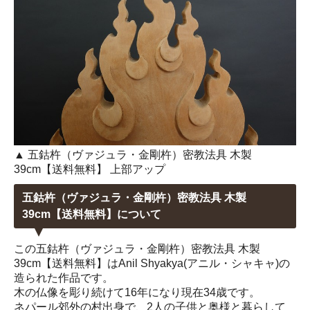
▲ 五鈷杵（ヴァジュラ・金剛杵）密教法具 木製
39cm【送料無料】 上部アップ
五鈷杵（ヴァジュラ・金剛杵）密教法具 木製
39cm【送料無料】について
この五鈷杵（ヴァジュラ・金剛杵）密教法具 木製
39cm【送料無料】はAnil Shyakya(アニル・シャキャ)の
造られた作品です。
木の仏像を彫り続けて16年になり現在34歳です。
ネパール郊外の村出身で、2人の子供と奥様と暮らして