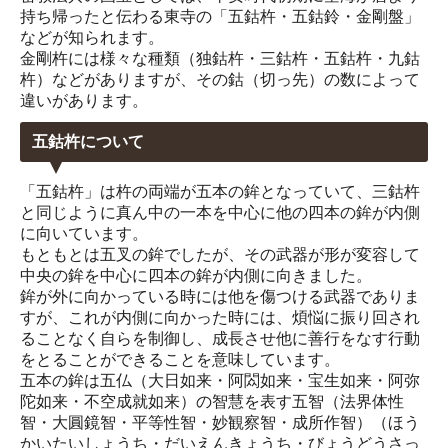
持ち帰ったと伝わる東寺の「五鈷杵・五鈷鈴・金剛盤」
などが知られます。
金剛杵には様々な種類（独鈷杵・三鈷杵・五鈷杵・九鈷
杵）などがありますが、その鈷（切っ先）の数によって
違いがあります。
五鈷杵について
「五鈷杵」は杵の両端が五本の鉾となっていて、三鈷杵
と同じように真ん中の一本を中心に他の四本の鉾が内側
に向いています。
もともとは五叉の鉾でしたが、その武器が形が変容して
中央の鉾を中心に四本の鉾が内側に向きました。
鉾が外に向かっている時には他を傷つける武器でありま
すが、これが内側に向かった時には、煩悩に振り回され
ることなく自らを制御し、成長させ他に善行をなす行動
をとることができることを意味しています。
五本の鉾は五仏（大日如来・阿閦如来・宝生如来・阿弥
陀如来・不空成就如来）の智慧を表す五智（法界体性
智・大圓鏡智・平等性智・妙観察智・成所作智）（ほう
かいたいしょうち・だいえんきょうち・びょうどうさっ