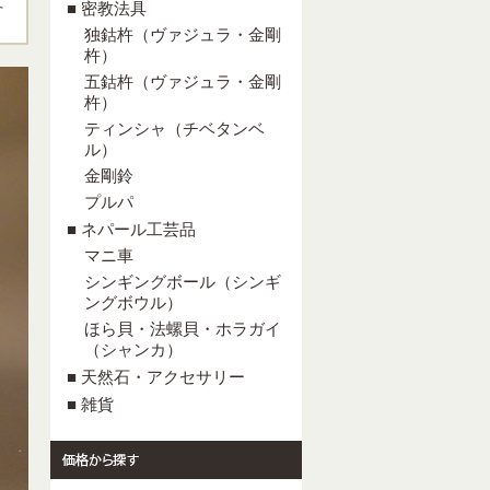
て
■ 密教法具
独鈷杵（ヴァジュラ・金剛
杵）
五鈷杵（ヴァジュラ・金剛
杵）
ティンシャ（チベタンベ
ル）
金剛鈴
プルパ
■ ネパール工芸品
マニ車
シンギングボール（シンギ
ングボウル）
ほら貝・法螺貝・ホラガイ
（シャンカ）
■ 天然石・アクセサリー
■ 雑貨