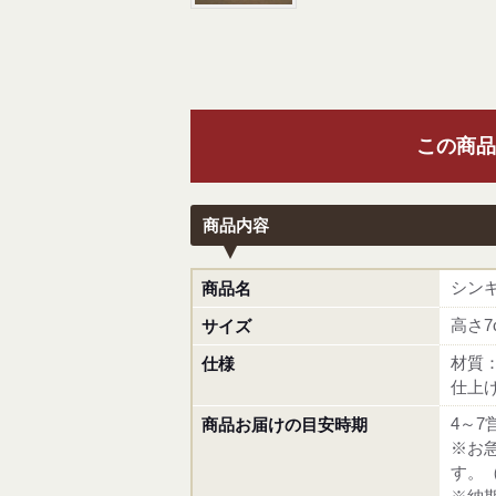
この商品
商品内容
シン
商品名
高さ7
サイズ
材質
仕様
仕上
4～7
商品お届けの目安時期
※お
す。