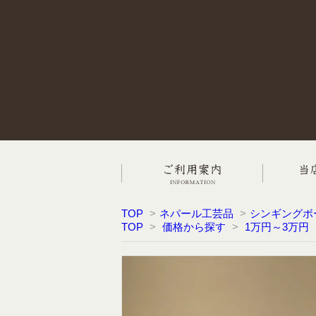
TOP
>
ネパール工芸品
>
シンギングボ
TOP
>
価格から探す
>
1万円～3万円