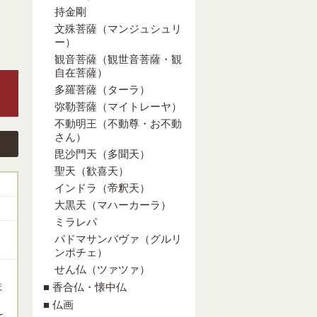
持金剛
文殊菩薩（マンジュシュリ
ー）
観音菩薩（観世音菩薩・観
自在菩薩）
多羅菩薩（ターラ）
弥勒菩薩（マイトレーヤ）
不動明王（不動尊・お不動
さん）
毘沙門天（多聞天）
聖天（歓喜天）
インドラ（帝釈天）
大黒天（マハーカーラ）
ミラレパ
パドマサンバヴァ（グルリ
ンポチェ）
せん仏（ツァツァ）
ま
■ 香合仏・懐中仏
■ 仏画