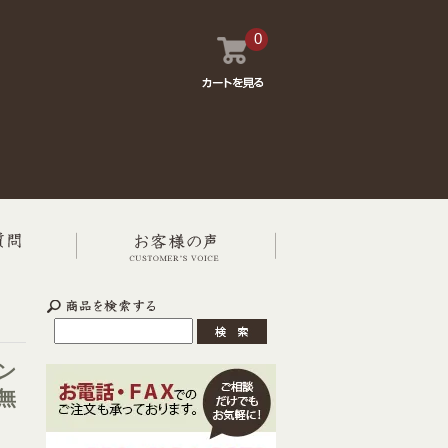
0
ン
無