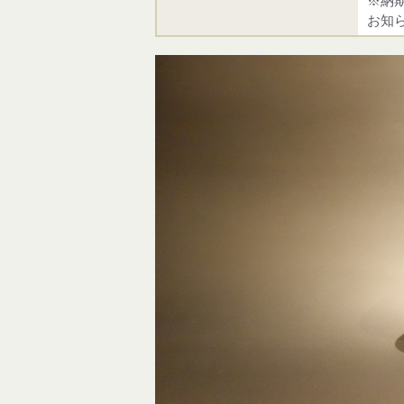
※納
お知