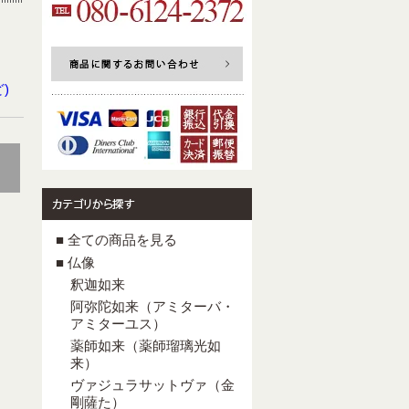
)
■ 全ての商品を見る
■ 仏像
釈迦如来
阿弥陀如来（アミターバ・
アミターユス）
薬師如来（薬師瑠璃光如
来）
ヴァジュラサットヴァ（金
剛薩た）