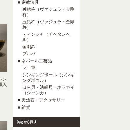
■ 密教法具
独鈷杵（ヴァジュラ・金剛
杵）
五鈷杵（ヴァジュラ・金剛
杵）
ティンシャ（チベタンベ
ル）
金剛鈴
プルパ
■ ネパール工芸品
マニ車
シンギングボール（シンギ
シン
ングボウル）
祥入
ほら貝・法螺貝・ホラガイ
（シャンカ）
■ 天然石・アクセサリー
■ 雑貨