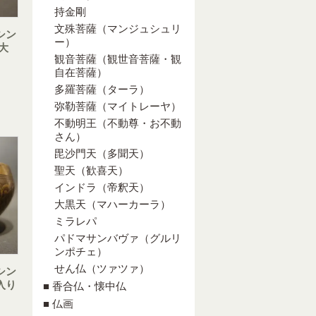
持金剛
文殊菩薩（マンジュシュリ
シン
ー）
大
観音菩薩（観世音菩薩・観
自在菩薩）
多羅菩薩（ターラ）
弥勒菩薩（マイトレーヤ）
不動明王（不動尊・お不動
さん）
毘沙門天（多聞天）
聖天（歓喜天）
インドラ（帝釈天）
大黒天（マハーカーラ）
ミラレパ
パドマサンバヴァ（グルリ
ンポチェ）
せん仏（ツァツァ）
シン
入り
■ 香合仏・懐中仏
■ 仏画