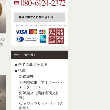
シン
小
■ 全ての商品を見る
■ 仏像
釈迦如来
阿弥陀如来（アミターバ・
アミターユス）
薬師如来（薬師瑠璃光如
来）
ヴァジュラサットヴァ（金
剛薩た）