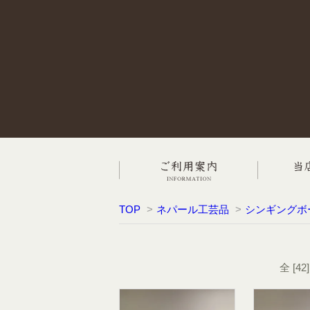
TOP
>
ネパール工芸品
>
シンギングボ
全 [4