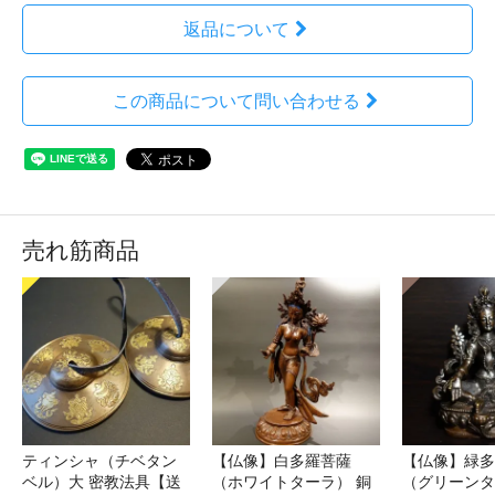
返品について
この商品について問い合わせる
売れ筋商品
ティンシャ（チベタン
【仏像】白多羅菩薩
【仏像】緑多
ベル）大 密教法具【送
（ホワイトターラ） 銅
（グリーンタ