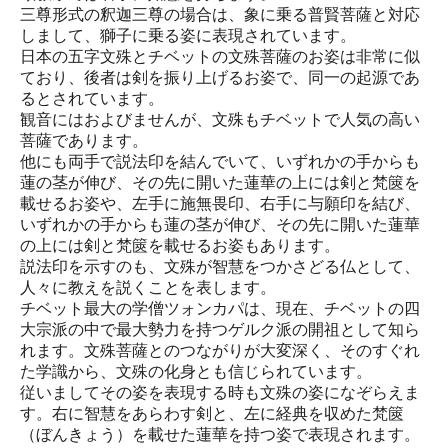
三尊形式の釈迦三尊の場合は、象に乗る普賢菩薩と対応
しまして、獅子に乗る姿に表現されています。
日本の五字文殊とチベットの文殊菩薩のお姿は非常に似
ており、後者は剣を振り上げるお姿で、同一の起源であ
るとされています。
観音にはおよびませんが、文殊もチベットで人気の高い
菩薩であります。
他にも両手で説法印を結んでいて、いずれかの手からも
蓮の茎が伸び、その先に開いた蓮華の上には剣と梵篋を
載せるお姿や、左手に施無畏印、右手に与願印を結び、
いずれかの手からも蓮の茎が伸び、その先に開いた蓮華
の上には剣と梵篋を載せるお姿もあります。
説法印を示すのも、文殊が智慧をつかさどる仏として、
人々に教えを説くことを表します。
チベット最大の学僧ツォンカパは、現在、チベットの四
大宗派の中で最大勢力を持つゲルク派の開祖として知ら
れます。文殊菩薩とのつながりが大変深く、そのすぐれ
た学識から、文殊の化身とも信じられています。
従いましてその姿を表現する時も文殊の姿になぞらえま
す。右に智慧をあらわす剣と、左に経典を収めた梵篋
（ぼんきょう）を載せた蓮華を持つ姿で表現されます。