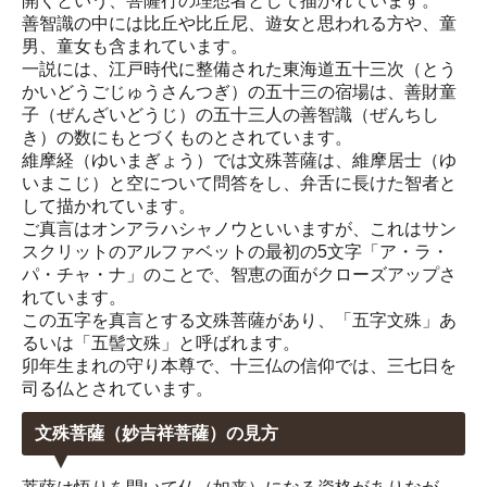
開くという、菩薩行の理想者として描かれています。
善智識の中には比丘や比丘尼、遊女と思われる方や、童
男、童女も含まれています。
一説には、江戸時代に整備された東海道五十三次（とう
かいどうごじゅうさんつぎ）の五十三の宿場は、善財童
子（ぜんざいどうじ）の五十三人の善智識（ぜんちし
き）の数にもとづくものとされています。
維摩経（ゆいまぎょう）では文殊菩薩は、維摩居士（ゆ
いまこじ）と空について問答をし、弁舌に長けた智者と
して描かれています。
ご真言はオンアラハシャノウといいますが、これはサン
スクリットのアルファベットの最初の5文字「ア・ラ・
パ・チャ・ナ」のことで、智恵の面がクローズアップさ
れています。
この五字を真言とする文殊菩薩があり、「五字文殊」あ
るいは「五髻文殊」と呼ばれます。
卯年生まれの守り本尊で、十三仏の信仰では、三七日を
司る仏とされています。
文殊菩薩（妙吉祥菩薩）の見方