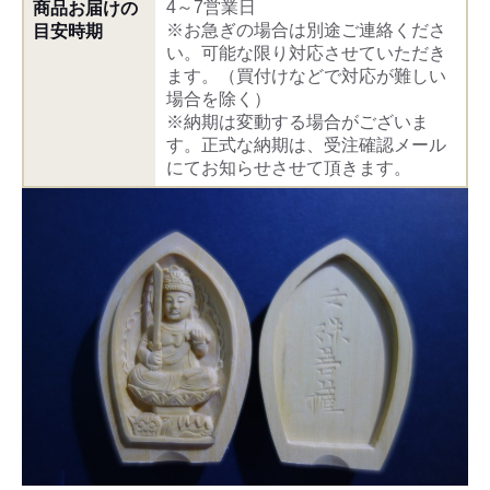
4～7営業日
商品お届けの
※お急ぎの場合は別途ご連絡くださ
目安時期
い。可能な限り対応させていただき
ます。（買付けなどで対応が難しい
場合を除く）
※納期は変動する場合がございま
す。正式な納期は、受注確認メール
にてお知らせさせて頂きます。