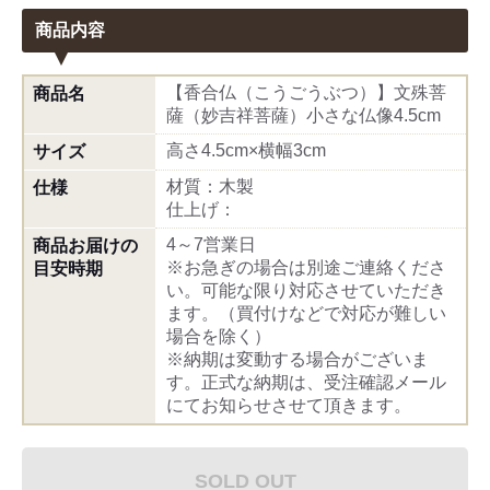
商品内容
【香合仏（こうごうぶつ）】文殊菩
商品名
薩（妙吉祥菩薩）小さな仏像4.5cm
高さ4.5cm×横幅3cm
サイズ
材質：木製
仕様
仕上げ：
4～7営業日
商品お届けの
※お急ぎの場合は別途ご連絡くださ
目安時期
い。可能な限り対応させていただき
ます。（買付けなどで対応が難しい
場合を除く）
※納期は変動する場合がございま
す。正式な納期は、受注確認メール
にてお知らせさせて頂きます。
SOLD OUT