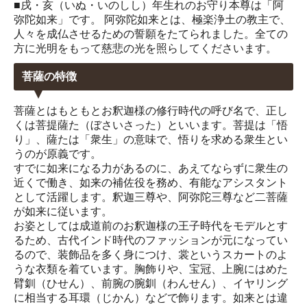
■戌・亥（いぬ・いのしし）年生れのお守り本尊は「阿
弥陀如来」です。 阿弥陀如来とは、極楽浄土の教主で、
人々を成仏させるための誓願をたてられました。全ての
方に光明をもって慈悲の光を照らしてくださいます。
菩薩の特徴
菩薩とはもともとお釈迦様の修行時代の呼び名で、正し
くは菩提薩た（ぼさいさった）といいます。菩提は「悟
り」、薩たは「衆生」の意味で、悟りを求める衆生とい
うのが原義です。
すでに如来になる力があるのに、あえてならずに衆生の
近くで働き、如来の補佐役を務め、有能なアシスタント
として活躍します。釈迦三尊や、阿弥陀三尊など二菩薩
が如来に従います。
お姿としては成道前のお釈迦様の王子時代をモデルとす
るため、古代インド時代のファッションが元になってい
るので、装飾品を多く身につけ、裳というスカートのよ
うな衣類を着ています。胸飾りや、宝冠、上腕にはめた
臂釧（ひせん）、前腕の腕釧（わんせん）、イヤリング
に相当する耳環（じかん）などで飾ります。如来とは違