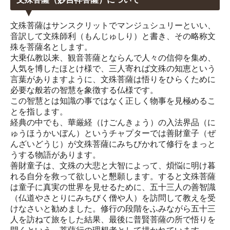
文殊菩薩はサンスクリットでマンジュシュリーといい、
音訳して文殊師利（もんじゅしり）と書き、その略称文
殊を菩薩名とします。
大乗仏教以来、観音菩薩とならんで人々の信仰を集め、
人気を博したほとけ様で、三人寄れば文殊の知恵という
言葉がありますように、文殊菩薩は悟りをひらくために
必要な般若の智慧を象徴する仏様です。
この智慧とは知識の事ではなく正しく物事を見極めるこ
とを指します。
経典の中でも、華厳経（けごんきょう）の入法界品（に
ゅうほうかいぼん）というチャプターでは善財童子（ぜ
んざいどうじ）が文殊菩薩にみちびかれて修行をまっと
うする物語があります。
善財童子は、文殊の大悲と大智によって、煩悩に明け暮
れる自分を救って欲しいと懇願します。すると文殊菩薩
は童子に真実の世界を見せるために、五十三人の善智識
（仏道やさとりにみちびく僧や人）を訪問して教えを受
けなさいと勧めました。修行の段階をふみながら五十三
人を訪ねて旅をした結果、最後に普賢菩薩の所で悟りを