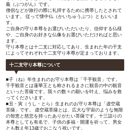
龕（ぶつがん）です。
僧侶などが旅行の際に礼拝するために携帯したとされて
います。 従って懐中仏（かいちゅうぶつ）ともいいま
す。
ご自身の守り本尊をお選びいただいたり、信仰する仏様
や、ご自身のお好きな仏像をお選びいただければと思い
ます。
守り本尊とは十二支に対応してあり、生まれた年の干支
によってそれぞれ十二支守り本尊が定まっております。
十二支守り本尊について
■子（ね）年生まれのお守り本尊は「千手観音」です。
千手観音とは蓮華王とも称されるまさに観音の中の観音
といった菩薩です。我々の数々の願いを叶え、悩みを救
ってくださいます。
■丑・寅（うし・とら）生まれのお守り本尊は「虚空蔵
菩薩」です。 虚空蔵菩薩とは、広大な宇宙のような無限
の智恵と慈悲を持ったありがたい菩薩です。十三詣りの
本尊としても有名で、子供の多福・開運を祈って、男女
とも数え年13歳でおこなう祝いです。