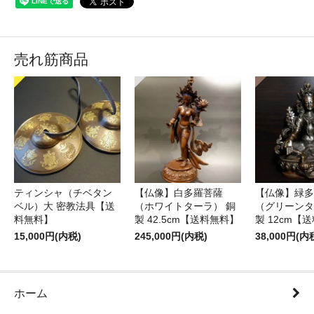
売れ筋商品
ティンシャ（チベタン
【仏像】白多羅菩薩
【仏像】緑多
ベル）大 密教法具【送
（ホワイトターラ） 銅
（グリーンタ
料無料】
製 42.5cm【送料無料】
製 12cm【
15,000円(内税)
245,000円(内税)
38,000円(内
ホーム