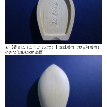
▲ 【香合仏（こうごうぶつ）】文殊菩薩（妙吉祥菩薩）
小さな仏像4.5cm 裏面