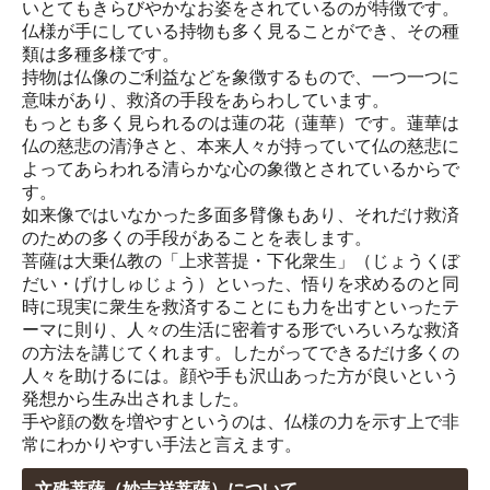
いとてもきらびやかなお姿をされているのが特徴です。
仏様が手にしている持物も多く見ることができ、その種
類は多種多様です。
持物は仏像のご利益などを象徴するもので、一つ一つに
意味があり、救済の手段をあらわしています。
もっとも多く見られるのは蓮の花（蓮華）です。蓮華は
仏の慈悲の清浄さと、本来人々が持っていて仏の慈悲に
よってあらわれる清らかな心の象徴とされているからで
す。
如来像ではいなかった多面多臂像もあり、それだけ救済
のための多くの手段があることを表します。
菩薩は大乗仏教の「上求菩提・下化衆生」（じょうくぼ
だい・げけしゅじょう）といった、悟りを求めるのと同
時に現実に衆生を救済することにも力を出すといったテ
ーマに則り、人々の生活に密着する形でいろいろな救済
の方法を講じてくれます。したがってできるだけ多くの
人々を助けるには。顔や手も沢山あった方が良いという
発想から生み出されました。
手や顔の数を増やすというのは、仏様の力を示す上で非
常にわかりやすい手法と言えます。
文殊菩薩（妙吉祥菩薩）について