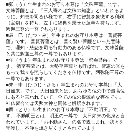
■卯（う）年生まれのお守り本尊は「文殊菩薩」です。
文殊菩薩とは、「三人寄れば文殊の知恵」といわれるよ
うに、知恵を司る仏様です。右手に智慧を象徴する利剣
（宝剣）を持ち、左手に経典を乗せた蓮華を持ちます。
釈迦三尊の一尊でもあります。
■辰・巳（たつ・み）年生まれのお守り本尊は「普賢菩
薩」です。 普賢菩薩とは、普く賢い菩薩といった意味
で、理知・慈悲を司る行動力のある仏様です。文殊菩薩
と共に釈迦三尊の一尊でもあります。
■午（うま）年生まれのお守り本尊は「勢至菩薩」で
す。 勢至菩薩とは、大勢至菩薩とも呼ばれ、智恵の光を
もって我々を照らしてくださる仏様です。阿弥陀三尊の
一尊でもあります。
■未・申（ひつじ・さる）年生まれのお守り本尊は「大
日如来」です。 大日如来とは、あらゆる仏の中で最高位
にあると言われていて、全ての仏の根源的な存在です。
神仏習合では天照大神と同体と解釈されます。
■酉（とり）年生まれのお守り本尊は「不動明王」で
す。 不動明王とは、明王の一尊で、大日如来の化身と言
われています。「お不動さん」の名で親しまれ、我々を
守護し、不浄を焼き尽くすとされています。