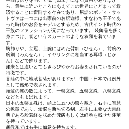
菩薩は悟りを開いて仏（如来）になる資格がありなが
ら、衆生に近いところにあえてこの世界にとどまって救
済することに奮闘する存在であり、原語のボディ・サッ
トヴァは一つには出家前のお釈迦様、すなわち王子であ
った時代のお姿をモデルとするため、古代インド時代の
王族のファッションが元になっています。 装飾品を多く
身につけ、裳というスカートのような衣類を着ていま
す。
胸飾りや、宝冠、上腕にはめた臂釧（ひせん）、前腕の
腕釧（わんせん）、イヤリングに相当する耳環（じか
ん）などで飾ります。
如来とは違いとてもきらびやかなお姿をされているのが
特徴です。
菩薩の中に地蔵菩薩がありますが、中国・日本では例外
として僧形で表されます。
頭髪の髷の数によって、一髻文殊、五髻文殊、八髻文殊
などともよばれます。
日本の五髻文殊は、頭上に五つの髻を戴き、右手に智慧
の象徴であり、煩悩を断ち切る剣、左手に主要な大乗経
典である般若経を収めた梵篋もしくは経巻を載せた蓮華
を持っています。
顕教系では右手に如意を持ちます。