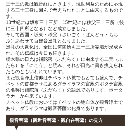
三十三の数は観音経にときます、現世利益のために応現
する三十三身に因んで考えられたことに由来するもので
す。
13世紀には坂東三十三所、15世紀には秩父三十三所（後
に三十四所となる）など成立しました。
そして西国・坂東・秩父（さいごく・ばんどう・ちち
ぶ）あわせて百観音巡礼となりました。
巡礼の大衆化は、全国に何箇所も三十三所霊場が形成さ
れ、その伝統は今日も続きます。
栃木県の日光は補陀落（ふだらく）に由来する二荒（ふ
たら）を「にこう」と読み、それが日光に書き換えられ
たものともいわれています。
また観音浄土信仰はチベット仏教でもとても盛んで、チ
ベットの首都ラサにあるダライラマの宮殿のポタラ宮殿
の名称は補陀落（ふだらく）の語源であります「ポータ
ラカ」から来ています。
チベット仏教においてはチベットの地自体が観音浄土で
あり、ダライラマは観音菩薩の化身であります。
観音菩薩（観世音菩薩・観自在菩薩）の見方