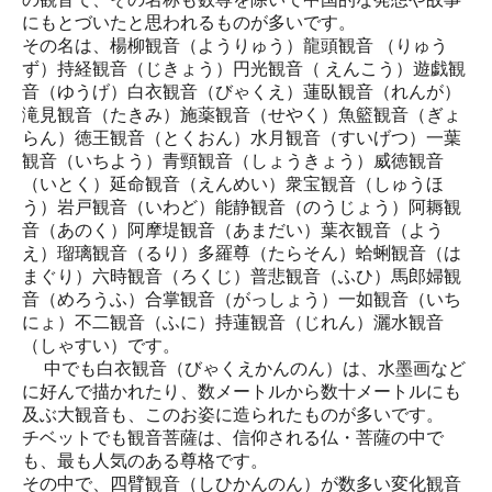
にもとづいたと思われるものが多いです。
その名は、楊柳観音（ようりゅう）龍頭観音 （りゅう
ず）持経観音（じきょう）円光観音（ えんこう）遊戯観
音（ゆうげ）白衣観音（びゃくえ）蓮臥観音（れんが）
滝見観音（たきみ）施薬観音（せやく）魚籃観音（ぎょ
らん）徳王観音（とくおん）水月観音（すいげつ）一葉
観音（いちよう）青頸観音（しょうきょう）威徳観音
（いとく）延命観音（えんめい）衆宝観音（しゅうほ
う）岩戸観音（いわど）能静観音（のうじょう）阿耨観
音（あのく）阿摩堤観音（あまだい）葉衣観音（よう
え）瑠璃観音（るり）多羅尊（たらそん）蛤蜊観音（は
まぐり）六時観音（ろくじ）普悲観音（ふひ）馬郎婦観
音（めろうふ）合掌観音（がっしょう）一如観音（いち
にょ）不二観音（ふに）持蓮観音（じれん）灑水観音
（しゃすい）です。
中でも白衣観音（びゃくえかんのん）は、水墨画など
に好んで描かれたり、数メートルから数十メートルにも
及ぶ大観音も、このお姿に造られたものが多いです。
チベットでも観音菩薩は、信仰される仏・菩薩の中で
も、最も人気のある尊格です。
その中で、四臂観音（しひかんのん）が数多い変化観音