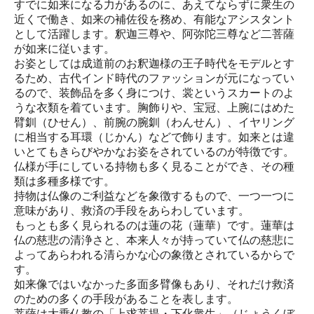
すでに如来になる力があるのに、あえてならずに衆生の
近くで働き、如来の補佐役を務め、有能なアシスタント
として活躍します。釈迦三尊や、阿弥陀三尊など二菩薩
が如来に従います。
お姿としては成道前のお釈迦様の王子時代をモデルとす
るため、古代インド時代のファッションが元になってい
るので、装飾品を多く身につけ、裳というスカートのよ
うな衣類を着ています。胸飾りや、宝冠、上腕にはめた
臂釧（ひせん）、前腕の腕釧（わんせん）、イヤリング
に相当する耳環（じかん）などで飾ります。如来とは違
いとてもきらびやかなお姿をされているのが特徴です。
仏様が手にしている持物も多く見ることができ、その種
類は多種多様です。
持物は仏像のご利益などを象徴するもので、一つ一つに
意味があり、救済の手段をあらわしています。
もっとも多く見られるのは蓮の花（蓮華）です。蓮華は
仏の慈悲の清浄さと、本来人々が持っていて仏の慈悲に
よってあらわれる清らかな心の象徴とされているからで
す。
如来像ではいなかった多面多臂像もあり、それだけ救済
のための多くの手段があることを表します。
菩薩は大乗仏教の「上求菩提・下化衆生」（じょうくぼ