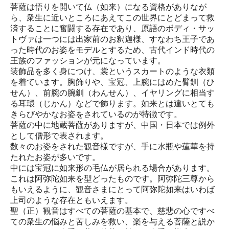
菩薩は悟りを開いて仏（如来）になる資格がありなが
ら、衆生に近いところにあえてこの世界にとどまって救
済することに奮闘する存在であり、原語のボディ・サッ
トヴァは一つには出家前のお釈迦様、すなわち王子であ
った時代のお姿をモデルとするため、古代インド時代の
王族のファッションが元になっています。
装飾品を多く身につけ、裳というスカートのような衣類
を着ています。胸飾りや、宝冠、上腕にはめた臂釧（ひ
せん）、前腕の腕釧（わんせん）、イヤリングに相当す
る耳環（じかん）などで飾ります。如来とは違いとても
きらびやかなお姿をされているのが特徴です。
菩薩の中に地蔵菩薩がありますが、中国・日本では例外
として僧形で表されます。
数々のお姿をされた観音様ですが、手に水瓶や蓮華を持
たれたお姿が多いです。
中には宝冠に如来形の毛仏が居られる場合があります。
これは阿弥陀如来を型どったものです。阿弥陀三尊から
もいえるように、観音さまにとって阿弥陀如来はいわば
上司のような存在ともいえます。
聖（正）観音はすべての菩薩の基本で、慈悲の心ですべ
ての衆生の悩みと苦しみを救い、楽を与える菩薩と説か