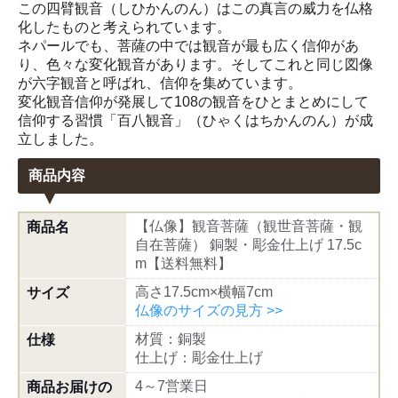
この四臂観音（しひかんのん）はこの真言の威力を仏格
化したものと考えられています。
ネパールでも、菩薩の中では観音が最も広く信仰があ
り、色々な変化観音があります。そしてこれと同じ図像
が六字観音と呼ばれ、信仰を集めています。
変化観音信仰が発展して108の観音をひとまとめにして
信仰する習慣「百八観音」（ひゃくはちかんのん）が成
立しました。
商品内容
【仏像】観音菩薩（観世音菩薩・観
商品名
自在菩薩） 銅製・彫金仕上げ 17.5c
m【送料無料】
高さ17.5cm×横幅7cm
サイズ
仏像のサイズの見方 >>
材質：銅製
仕様
仕上げ：彫金仕上げ
4～7営業日
商品お届けの