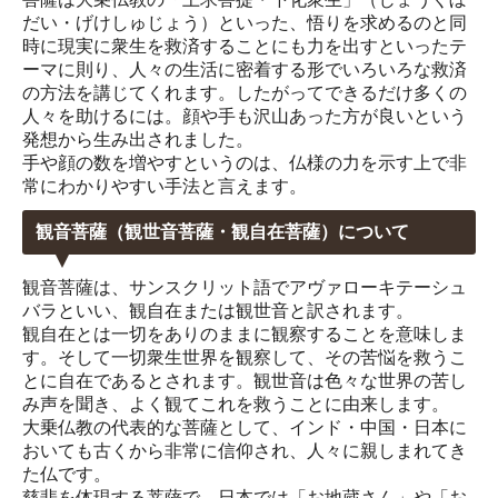
だい・げけしゅじょう）といった、悟りを求めるのと同
時に現実に衆生を救済することにも力を出すといったテ
ーマに則り、人々の生活に密着する形でいろいろな救済
の方法を講じてくれます。したがってできるだけ多くの
人々を助けるには。顔や手も沢山あった方が良いという
発想から生み出されました。
手や顔の数を増やすというのは、仏様の力を示す上で非
常にわかりやすい手法と言えます。
観音菩薩（観世音菩薩・観自在菩薩）について
観音菩薩は、サンスクリット語でアヴァローキテーシュ
バラといい、観自在または観世音と訳されます。
観自在とは一切をありのままに観察することを意味しま
す。そして一切衆生世界を観察して、その苦悩を救うこ
とに自在であるとされます。観世音は色々な世界の苦し
み声を聞き、よく観てこれを救うことに由来します。
大乗仏教の代表的な菩薩として、インド・中国・日本に
おいても古くから非常に信仰され、人々に親しまれてき
た仏です。
慈悲を体現する菩薩で、日本では「お地蔵さん」や「お