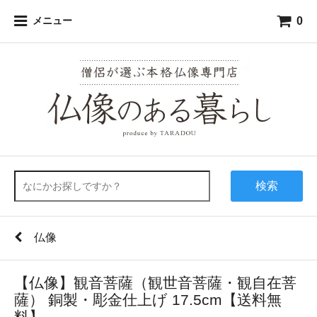
0
メニュー
検索
仏像
【仏像】観音菩薩（観世音菩薩・観自在菩
薩） 銅製・彫金仕上げ 17.5cm【送料無
料】