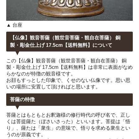
▲ 台座
【仏像】観音菩薩（観世音菩薩・観自在菩薩） 銅
製・彫金仕上げ 17.5cm【送料無料】について
この【仏像】観音菩薩（観世音菩薩・観自在菩薩） 銅
製・彫金仕上げ 17.5cm【送料無料】は非常に表面がなめ
らかなのが特徴の観音様です。
お顔もすっとした印象で、くせのない仏像です。思い思
いの場所に安置して頂ければと思います。
菩薩の特徴
菩薩とはもともとお釈迦様の修行時代の呼び名で、正し
くは菩提薩た（ぼさいさった）といいます。菩提は「悟
り」、薩たは「衆生」の意味で、悟りを求める衆生とい
うのが原義です。