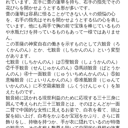
れています。左手に蕾の蓮華を持ち、右手の指先でその
花びらを開かせようとする形が多いです。
蕾の蓮華は容易に悟ることができない人々の煩悩の心
を、右手の指先はそれを開かせようとする仏の心を表し
ています。他にも両手で胸の前で宝珠を棒じているもの
や水瓶だけを持っているものもあって一様ではありませ
ん。
この菩薩の神変自在の働きを示すものとして六観音（ろ
くかんのん）とか、七観音（しちかんのん）という変型
があります。
七観音（しちかんのん）は①聖観音（しょうかんのん）
②千手観音（せんじゅかんのん）③馬頭観音（ばとうか
んのん）④十一面観音（じゅういちめんかんのん）⑤如
意輪観音（にょいりんかんのん）⑥准胝観音（じゅんて
いかんのん）に不空羂索観音（ふくうけんじゃく）を加
えたものです。
観音経に説かれる現世利益のために応現する三十三身に
因んで考えられた三十三観音とは、そのほとんどが一面
二臂で中国的な女性に見えるお姿で、白衣を着て、頭は
髪を結い上げ、白布をかぶるか宝冠をかぶり、さらに首
飾りをし、持物を持つか、手が衣に隠れているのが特徴
の観音で、その名称も数尊を除いて中国的な発想や故事