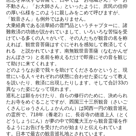
不動さん」「お大師さん」といったように、庶民の信仰
の厚い仏様をこのように親しみをこめて呼びますが、
「観音さん」も例外ではありません。
大乗経典である法華経の普門品というチャプターに、諸
難救済の功徳が説かれていまして、いろいろな苦悩を受
けている多くの人々がいて、その人たちが観音の名を称
えれば、観世音菩薩はすぐにそれを感知して救済してく
れる と説かれています。南無観世音菩薩（なむかんぜ
おんぼさつ）と名前を称えるだけで即座にその音を観じ
て助けに来てくれます。
どのようなお姿で我々を助けてくださるかというと、現
世にいる人々それぞれの状態に合わせた姿になって教え
を説いたり、救済に出現したりします。そして合計33の
異なった姿になって現れます。
巡礼とは願をかけたり、自らの修行のために、決められ
たお寺をめぐることですが、西国三十三所観音（さいご
くさんじゅうさんしょかんのん）は関西一円の観音巡礼
の霊所で、718年（養老2）に、長谷寺の徳道上人（とく
どうしょうにん）が夢の中で閻魔大王から観音霊場を作
るようにお告げを受けたのが始まりと伝えられていま
す。日本で最古の観音巡礼地とされています。