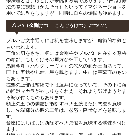
修法壇とは、ほとけが来臨する場であります。僧侶は修
法の際に観想（かんそう）といってイマジネーションを
用いて結界をしますが、同時に自らの煩悩も浄めます。
プルパ（金剛けつ; こんごうけつ）について
プルパは文字通りには杭を意味しますが、魔術的な剣と
もいわれます。
三角の刃をもち、柄には金剛杵やプルパに内在する尊格
の頭部、もしくはその両方が細工しています。
馬頭金剛（ハヤグリーヴァ）の忿怒の面が三面あって、
面上に五鈷や九鈷、馬を戴きます。中には菩薩面のもの
もあります。
握処の上部は蛇縄で下は蓮弁になっていて、その下に海
の怪獣マカラがやじりをくわえ、それより逃げようとす
る蛇が付くものもあります。
額上の五つの髑髏は能断すべき五蘊または悪魔を意味
し、先端部分の橛の三角は、忿怒・降伏などを意味しま
す。
台座にはしばしば断除すべき煩悩を意味する髑髏を付け
ます。