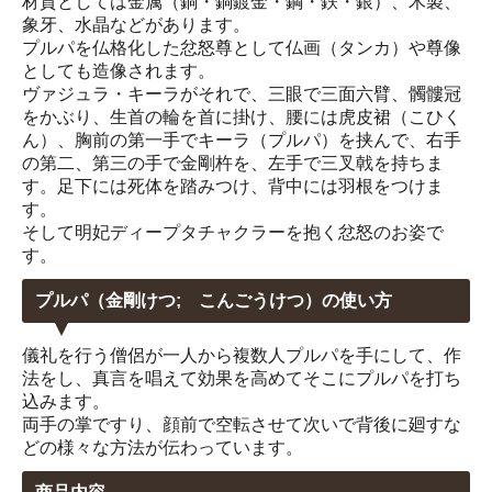
材質としては金属（銅・銅鍍金・鋼・鉄・銀）、木製、
象牙、水晶などがあります。
プルパを仏格化した忿怒尊として仏画（タンカ）や尊像
としても造像されます。
ヴァジュラ・キーラがそれで、三眼で三面六臂、髑髏冠
をかぶり、生首の輪を首に掛け、腰には虎皮裙（こひく
ん）、胸前の第一手でキーラ（プルパ）を挟んで、右手
の第二、第三の手で金剛杵を、左手で三叉戟を持ちま
す。足下には死体を踏みつけ、背中には羽根をつけま
す。
そして明妃ディープタチャクラーを抱く忿怒のお姿で
す。
プルパ（金剛けつ; こんごうけつ）の使い方
儀礼を行う僧侶が一人から複数人プルパを手にして、作
法をし、真言を唱えて効果を高めてそこにプルパを打ち
込みます。
両手の掌ですり、顔前で空転させて次いで背後に廻すな
どの様々な方法が伝わっています。