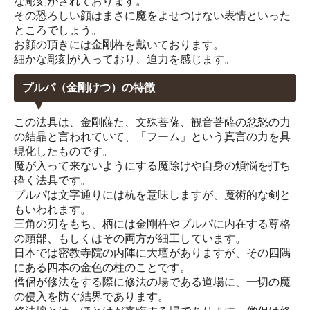
な彫刻がされております。
その恐ろしい顔はまさに魔をよせつけない表情といった
ところでしょう。
お顔の頂きには金剛杵を戴いております。
細かな彫刻が入っており、迫力を感じます。
プルパ（金剛けつ）の特徴
この法具は、金剛薩た、文殊菩薩、観音菩薩の忿怒の力
の結晶と言われていて、「フーム」という真言の力を具
現化したものです。
魔が入って来ないようにする魔除けや自身の煩悩を打ち
砕く法具です。
プルパは文字通りには杭を意味しますが、魔術的な剣と
もいわれます。
三角の刃をもち、柄には金剛杵やプルパに内在する尊格
の頭部、もしくはその両方が細工しています。
日本では密教寺院の内陣に大壇がありますが、その四隅
にある四本の金色の柱のことです。
僧侶が修法をする際に修法の場である道場に、一切の魔
の侵入を防ぐ結界であります。