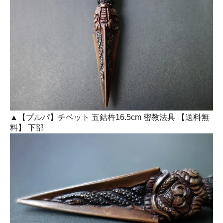
▲【プルパ】チベット 五鈷杵16.5cm 密教法具 【送料無
料】 下部