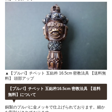
▲【プルパ】チベット 五鈷杵 16.5cm 密教法具 【送料無
料】 頭部アップ
【プルパ】チベット 五鈷杵16.5cm 密教法具 【送料
無料】について
銅製のプルパに金メッキで仕上げられております。細か