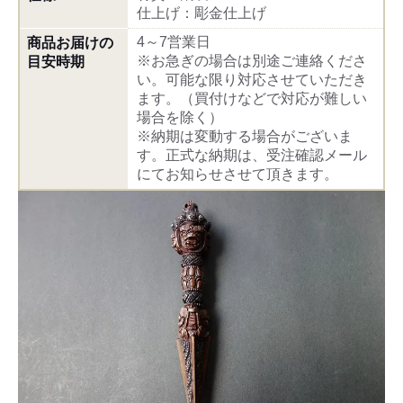
仕上げ：彫金仕上げ
4～7営業日
商品お届けの
※お急ぎの場合は別途ご連絡くださ
目安時期
い。可能な限り対応させていただき
ます。（買付けなどで対応が難しい
場合を除く）
※納期は変動する場合がございま
す。正式な納期は、受注確認メール
にてお知らせさせて頂きます。