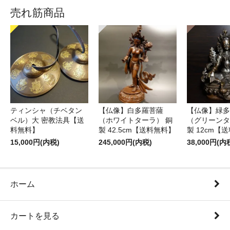
売れ筋商品
ティンシャ（チベタン
【仏像】白多羅菩薩
【仏像】緑多
ベル）大 密教法具【送
（ホワイトターラ） 銅
（グリーンタ
料無料】
製 42.5cm【送料無料】
製 12cm【
15,000円(内税)
245,000円(内税)
38,000円(内
ホーム
カートを見る