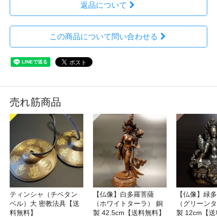
返品について
この商品について問い合わせる
売れ筋商品
ティンシャ（チベタン
【仏像】白多羅菩薩
【仏像】緑多
ベル）大 密教法具【送
（ホワイトターラ） 銅
（グリーンタ
料無料】
製 42.5cm【送料無料】
製 12cm【