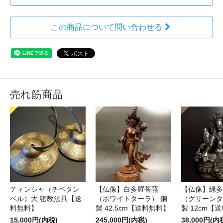
この商品について問い合わせる
売れ筋商品
ティンシャ（チベタン
【仏像】白多羅菩薩
【仏像】緑多
ベル）大 密教法具【送
（ホワイトターラ） 銅
（グリーンタ
料無料】
製 42.5cm【送料無料】
製 12cm【
15,000円(内税)
245,000円(内税)
38,000円(内