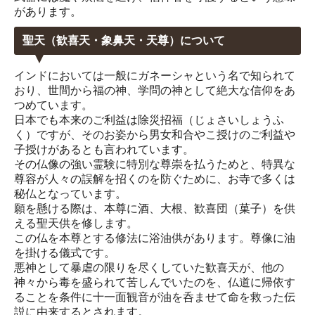
があります。
聖天（歓喜天・象鼻天・天尊）について
インドにおいては一般にガネーシャという名で知られて
おり、世間から福の神、学問の神として絶大な信仰をあ
つめています。
日本でも本来のご利益は除災招福（じょさいしょうふ
く）ですが、そのお姿から男女和合やこ授けのご利益や
子授けがあるとも言われています。
その仏像の強い霊験に特別な尊崇を払うためと、特異な
尊容が人々の誤解を招くのを防ぐために、お寺で多くは
秘仏となっています。
願を懸ける際は、本尊に酒、大根、歓喜団（菓子）を供
える聖天供を修します。
この仏を本尊とする修法に浴油供があります。尊像に油
を掛ける儀式です。
悪神として暴虐の限りを尽くしていた歓喜天が、他の
神々から毒を盛られて苦しんでいたのを、仏道に帰依す
ることを条件に十一面観音が油を呑ませて命を救った伝
説に由来するとされます。