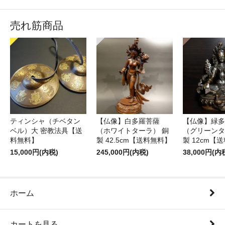
売れ筋商品
ティンシャ（チベタン
【仏像】白多羅菩薩
【仏像】緑多
ベル）大 密教法具【送
（ホワイトターラ） 銅
（グリーンタ
料無料】
製 42.5cm【送料無料】
製 12cm【
15,000円(内税)
245,000円(内税)
38,000円(内
ホーム
カートを見る