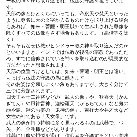
ー教の神々から取り込まれ、仏法の守護を担っていま
す。
天部の像とひとくちにいっても、帝釈天や梵天といった
ように尊名に天の文字が入るものだけを取り上げる場合
もあれば、如来・菩薩・明王以外で生み出された尊像を
除くすべての仏像をさす場合もあります。（高僧等を除
く）
そもそもなぜ仏教がヒンドゥー教の神を取り込んだのか
といいますと、インドでは仏教が後発の宗教であったた
め、すでに信仰されている神々を取り込むのが現実的な
方法だったと想像されます。
天部の位置づけとしては、如来・菩薩・明王とは違い、
もっぱら仏法の守護の為に働きます。
そのお姿は分類しにくい象もありますが、大きく分けて
三つに分類されます。
四天王や十二神将などの「武人の像」や、歓喜天（かん
ぎてん）や風神雷神、迦楼羅天（かるらてん）など鬼の
顔や鳥、獣のお姿の「鬼神の像」、吉祥天や弁才天など
女性の神である「天女像」です。
武人の像が持つ持物に多く見られるものは武器で、弓
矢、斧、金剛棒などがあります。
武器には魔や煩悩を退け、信仰者を守護するという意味