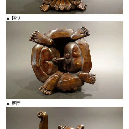
▲ 横側
▲ 底面