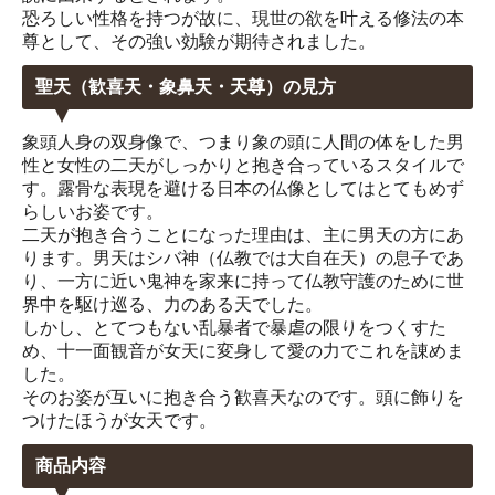
恐ろしい性格を持つが故に、現世の欲を叶える修法の本
尊として、その強い効験が期待されました。
聖天（歓喜天・象鼻天・天尊）の見方
象頭人身の双身像で、つまり象の頭に人間の体をした男
性と女性の二天がしっかりと抱き合っているスタイルで
す。露骨な表現を避ける日本の仏像としてはとてもめず
らしいお姿です。
二天が抱き合うことになった理由は、主に男天の方にあ
ります。男天はシバ神（仏教では大自在天）の息子であ
り、一方に近い鬼神を家来に持って仏教守護のために世
界中を駆け巡る、力のある天でした。
しかし、とてつもない乱暴者で暴虐の限りをつくすた
め、十一面観音が女天に変身して愛の力でこれを諌めま
した。
そのお姿が互いに抱き合う歓喜天なのです。頭に飾りを
つけたほうが女天です。
商品内容