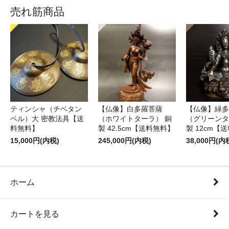
売れ筋商品
ティンシャ（チベタン
【仏像】白多羅菩薩
【仏像】緑多
ベル）大 密教法具【送
（ホワイトターラ） 銅
（グリーンタ
料無料】
製 42.5cm【送料無料】
製 12cm【
15,000円(内税)
245,000円(内税)
38,000円(内
ホーム
カートを見る