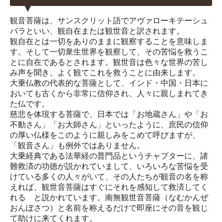
観音菩薩は、サンスクリット語でアヴァローキテーシュ
バラといい、観自在または観世音と訳されます。
観自在とは一切をありのままに観察することを意味しま
す。そして一切衆生世界を観察して、その苦悩を救うこ
とに自在であるとされます。観世音は色々な世界の苦し
み声を聞き、よく観てこれを救うことに由来します。
大乗仏教の代表的な菩薩として、インド・中国・日本に
おいても古くから非常に信仰され、人々に親しまれてき
た仏です。
慈悲を体現する菩薩で、日本では「お地蔵さん」や「お
不動さん」「お大師さん」といったように、庶民の信仰
の厚い仏様をこのように親しみをこめて呼びますが、
「観音さん」も例外ではありません。
大乗経典である法華経の普門品というチャプターに、諸
難救済の功徳が説かれていまして、いろいろな苦悩を受
けている多くの人々がいて、その人たちが観音の名を称
えれば、観世音菩薩はすぐにそれを感知して救済してく
れる と説かれています。南無観世音菩薩（なむかんぜ
おんぼさつ）と名前を称えるだけで即座にその音を観じ
て助けに来てくれます。