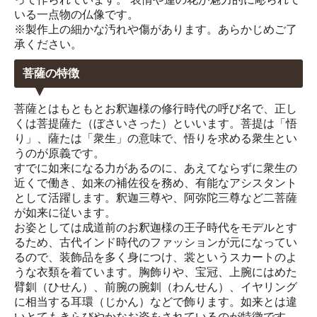
いる一点物の仏像です。
※製作上の細かな汚れや傷があります。あらかじめご了
承ください。
菩薩の特徴
菩薩とはもともとお釈迦様の修行時代の呼び名で、正し
くは菩提薩た（ぼさいさった）といいます。菩提は「悟
り」、薩たは「衆生」の意味で、悟りを求める衆生とい
うのが原義です。
すでに如来になる力があるのに、あえてならずに衆生の
近くで働き、如来の補佐役を務め、有能なアシスタント
として活躍します。釈迦三尊や、阿弥陀三尊など二菩薩
が如来に従います。
お姿としては成道前のお釈迦様の王子時代をモデルとす
るため、古代インド時代のファッションが元になってい
るので、装飾品を多く身につけ、裳というスカートのよ
うな衣類を着ています。胸飾りや、宝冠、上腕にはめた
臂釧（ひせん）、前腕の腕釧（わんせん）、イヤリング
に相当する耳環（じかん）などで飾ります。如来とは違
いとてもきらびやかなお姿をされているのが特徴です。