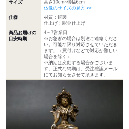
高さ10cm×横幅6cm
サイズ
仏像のサイズの見方 >>
材質：銅製
仕様
仕上げ：彫金仕上げ
4～7営業日
商品お届けの
※お急ぎの場合は別途ご連絡くださ
目安時期
い。可能な限り対応させていただき
ます。（買付けなどで対応が難しい
場合を除く）
※納期は変動する場合がございま
す。正式な納期は、受注確認メール
にてお知らせさせて頂きます。