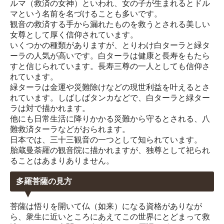
ルマ（救済の女神）といわれ、女の子が生まれるとドル
マという名前を名づけることも多いです。
観音の救済する手から漏れたものを救うとされる美しい
女尊として厚く信仰されています。
いくつかの種類がありますが、とりわけ白ターラと緑タ
ーラの人気が高いです。白ターラは健康と長寿をもたら
すと信じられています。長寿三尊の一人としても信仰さ
れています。
緑ターラは金運や災難除けなどの現世利益を叶えるとさ
れています。しばしばタンカなどで、白ターラと緑ター
ラは対で描かれます。
他にも日常生活に降りかかる災難から守るとされる、八
難救済ターラなどがおられます。
日本では、三十三観音の一つとして知られています。
胎蔵曼荼羅の観音院に描かれますが、独尊として祀られ
ることはあまりありません。
多羅菩薩の見方
菩薩は悟りを開いて仏（如来）になる資格がありなが
ら、衆生に近いところにあえてこの世界にとどまって救