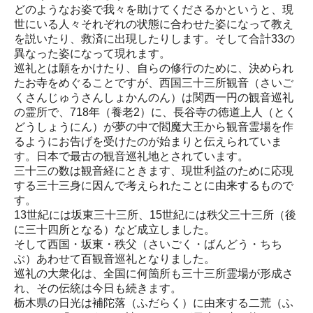
どのようなお姿で我々を助けてくださるかというと、現
世にいる人々それぞれの状態に合わせた姿になって教え
を説いたり、救済に出現したりします。そして合計33の
異なった姿になって現れます。
巡礼とは願をかけたり、自らの修行のために、決められ
たお寺をめぐることですが、西国三十三所観音（さいご
くさんじゅうさんしょかんのん）は関西一円の観音巡礼
の霊所で、718年（養老2）に、長谷寺の徳道上人（とく
どうしょうにん）が夢の中で閻魔大王から観音霊場を作
るようにお告げを受けたのが始まりと伝えられていま
す。日本で最古の観音巡礼地とされています。
三十三の数は観音経にときます、現世利益のために応現
する三十三身に因んで考えられたことに由来するもので
す。
13世紀には坂東三十三所、15世紀には秩父三十三所（後
に三十四所となる）など成立しました。
そして西国・坂東・秩父（さいごく・ばんどう・ちち
ぶ）あわせて百観音巡礼となりました。
巡礼の大衆化は、全国に何箇所も三十三所霊場が形成さ
れ、その伝統は今日も続きます。
栃木県の日光は補陀落（ふだらく）に由来する二荒（ふ