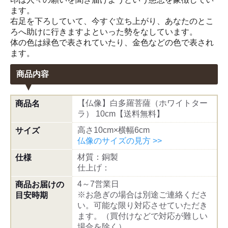
ます。
右足を下ろしていて、今すぐ立ち上がり、あなたのとこ
ろへ助けに行きますよといった勢をなしています。
体の色は緑色で表されていたり、金色などの色で表され
ます。
商品内容
【仏像】白多羅菩薩（ホワイトター
商品名
ラ） 10cm【送料無料】
高さ10cm×横幅6cm
サイズ
仏像のサイズの見方 >>
材質：銅製
仕様
仕上げ：
4～7営業日
商品お届けの
※お急ぎの場合は別途ご連絡くださ
目安時期
い。可能な限り対応させていただき
ます。（買付けなどで対応が難しい
場合を除く）