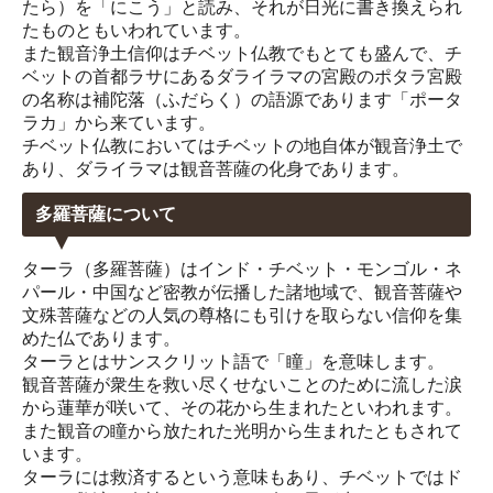
たら）を「にこう」と読み、それが日光に書き換えられ
たものともいわれています。
また観音浄土信仰はチベット仏教でもとても盛んで、チ
ベットの首都ラサにあるダライラマの宮殿のポタラ宮殿
の名称は補陀落（ふだらく）の語源であります「ポータ
ラカ」から来ています。
チベット仏教においてはチベットの地自体が観音浄土で
あり、ダライラマは観音菩薩の化身であります。
多羅菩薩について
ターラ（多羅菩薩）はインド・チベット・モンゴル・ネ
パール・中国など密教が伝播した諸地域で、観音菩薩や
文殊菩薩などの人気の尊格にも引けを取らない信仰を集
めた仏であります。
ターラとはサンスクリット語で「瞳」を意味します。
観音菩薩が衆生を救い尽くせないことのために流した涙
から蓮華が咲いて、その花から生まれたといわれます。
また観音の瞳から放たれた光明から生まれたともされて
います。
ターラには救済するという意味もあり、チベットではド