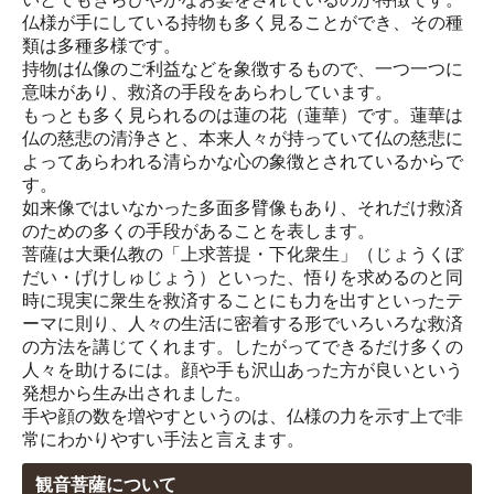
仏様が手にしている持物も多く見ることができ、その種
類は多種多様です。
持物は仏像のご利益などを象徴するもので、一つ一つに
意味があり、救済の手段をあらわしています。
もっとも多く見られるのは蓮の花（蓮華）です。蓮華は
仏の慈悲の清浄さと、本来人々が持っていて仏の慈悲に
よってあらわれる清らかな心の象徴とされているからで
す。
如来像ではいなかった多面多臂像もあり、それだけ救済
のための多くの手段があることを表します。
菩薩は大乗仏教の「上求菩提・下化衆生」（じょうくぼ
だい・げけしゅじょう）といった、悟りを求めるのと同
時に現実に衆生を救済することにも力を出すといったテ
ーマに則り、人々の生活に密着する形でいろいろな救済
の方法を講じてくれます。したがってできるだけ多くの
人々を助けるには。顔や手も沢山あった方が良いという
発想から生み出されました。
手や顔の数を増やすというのは、仏様の力を示す上で非
常にわかりやすい手法と言えます。
観音菩薩について