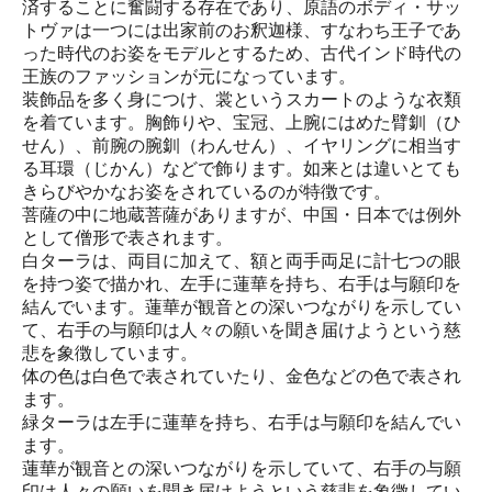
済することに奮闘する存在であり、原語のボディ・サッ
トヴァは一つには出家前のお釈迦様、すなわち王子であ
った時代のお姿をモデルとするため、古代インド時代の
王族のファッションが元になっています。
装飾品を多く身につけ、裳というスカートのような衣類
を着ています。胸飾りや、宝冠、上腕にはめた臂釧（ひ
せん）、前腕の腕釧（わんせん）、イヤリングに相当す
る耳環（じかん）などで飾ります。如来とは違いとても
きらびやかなお姿をされているのが特徴です。
菩薩の中に地蔵菩薩がありますが、中国・日本では例外
として僧形で表されます。
白ターラは、両目に加えて、額と両手両足に計七つの眼
を持つ姿で描かれ、左手に蓮華を持ち、右手は与願印を
結んでいます。蓮華が観音との深いつながりを示してい
て、右手の与願印は人々の願いを聞き届けようという慈
悲を象徴しています。
体の色は白色で表されていたり、金色などの色で表され
ます。
緑ターラは左手に蓮華を持ち、右手は与願印を結んでい
ます。
蓮華が観音との深いつながりを示していて、右手の与願
印は人々の願いを聞き届けようという慈悲を象徴してい