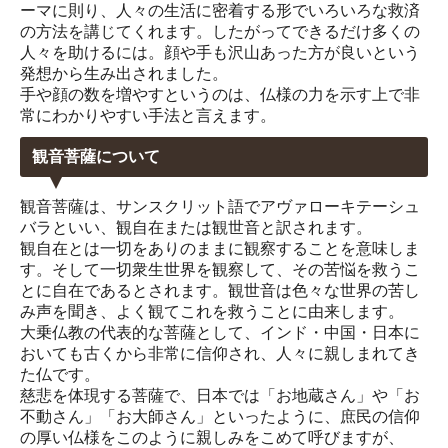
ーマに則り、人々の生活に密着する形でいろいろな救済
の方法を講じてくれます。したがってできるだけ多くの
人々を助けるには。顔や手も沢山あった方が良いという
発想から生み出されました。
手や顔の数を増やすというのは、仏様の力を示す上で非
常にわかりやすい手法と言えます。
観音菩薩について
観音菩薩は、サンスクリット語でアヴァローキテーシュ
バラといい、観自在または観世音と訳されます。
観自在とは一切をありのままに観察することを意味しま
す。そして一切衆生世界を観察して、その苦悩を救うこ
とに自在であるとされます。観世音は色々な世界の苦し
み声を聞き、よく観てこれを救うことに由来します。
大乗仏教の代表的な菩薩として、インド・中国・日本に
おいても古くから非常に信仰され、人々に親しまれてき
た仏です。
慈悲を体現する菩薩で、日本では「お地蔵さん」や「お
不動さん」「お大師さん」といったように、庶民の信仰
の厚い仏様をこのように親しみをこめて呼びますが、