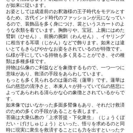
が如来に従います。
お姿としては成道前のお釈迦様の王子時代をモデルとす
るため、古代インド時代のファッションが元になってい
るので、装飾品を多く身につけ、裳というスカートのよ
うな衣類を着ています。胸飾りや、宝冠、上腕にはめた
臂釧（ひせん）、前腕の腕釧（わんせん）、イヤリング
に相当する耳環（じかん）などで飾ります。如来とは違
いとてもきらびやかなお姿をされているのが特徴です。
仏様が手にしている持物も多く見ることができ、その種
類は多種多様です。
持物は仏像のご利益などを象徴するもので、一つ一つに
意味があり、救済の手段をあらわしています。
もっとも多く見られるのは蓮の花（蓮華）です。蓮華は
仏の慈悲の清浄さと、本来人々が持っていて仏の慈悲に
よってあらわれる清らかな心の象徴とされているからで
す。
如来像ではいなかった多面多臂像もあり、それだけ救済
のための多くの手段があることを表します。
菩薩は大乗仏教の「上求菩提・下化衆生」（じょうくぼ
だい・げけしゅじょう）といった、悟りを求めるのと同
時に現実に衆生を救済することにも力を出すといったテ