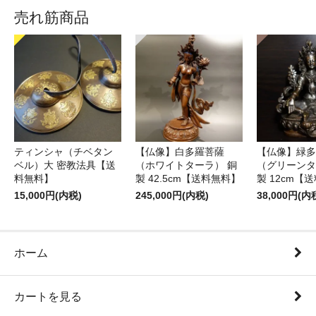
売れ筋商品
ティンシャ（チベタン
【仏像】白多羅菩薩
【仏像】緑多
ベル）大 密教法具【送
（ホワイトターラ） 銅
（グリーンタ
料無料】
製 42.5cm【送料無料】
製 12cm【
15,000円(内税)
245,000円(内税)
38,000円(内
ホーム
カートを見る