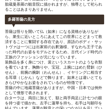
胎蔵曼荼羅の観音院に描かれますが、独尊として祀られ
ることはあまりありません。
多羅菩薩の見方
菩薩は悟りを開いて仏（如来）になる資格がありなが
ら、衆生に近いところにあえてこの世界にとどまって救
済することに奮闘する存在であり、原語のボディ・サッ
トヴァは一つには出家前のお釈迦様、すなわち王子であ
った時代のお姿をモデルとするため、古代インド時代の
王族のファッションが元になっています。
装飾品を多く身につけ、裳というスカートのような衣類
を着ています。胸飾りや、宝冠、上腕にはめた臂釧（ひ
せん）、前腕の腕釧（わんせん）、イヤリングに相当す
る耳環（じかん）などで飾ります。如来とは違いとても
きらびやかなお姿をされているのが特徴です。
菩薩の中に地蔵菩薩がありますが、中国・日本では例外
として僧形で表されます。
白ターラは、両目に加えて、額と両手両足に計七つの眼
を持つ姿で描かれ、左手に蓮華を持ち、右手は与願印を
結んでいます。蓮華が観音との深いつながりを示してい