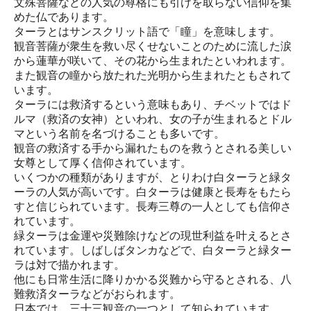
文殊菩薩などの人気の尊格にも引けを取らない信仰を集
めた仏であります。
ターラとはサンスクリット語で「瞳」を意味します。
観音菩薩が衆生を救い尽くせないことのために流した涙
から蓮華が咲いて、その花から生まれたといわれます。
また観音の瞳から放たれた光明から生まれたともされて
います。
ターラには救済するという意味もあり、チベットではド
ルマ（救済の女神）といわれ、女の子が生まれるとドル
マという名前を名づけることも多いです。
観音の救済する手から漏れたものを救うとされる美しい
女尊として厚く信仰されています。
いくつかの種類がありますが、とりわけ白ターラと緑タ
ーラの人気が高いです。白ターラは健康と長寿をもたら
すと信じられています。長寿三尊の一人としても信仰さ
れています。
緑ターラは金運や災難除けなどの現世利益を叶えるとさ
れています。しばしばタンカなどで、白ターラと緑ター
ラは対で描かれます。
他にも日常生活に降りかかる災難から守るとされる、八
難救済ターラなどがおられます。
日本では、三十三観音の一つとして知られています。