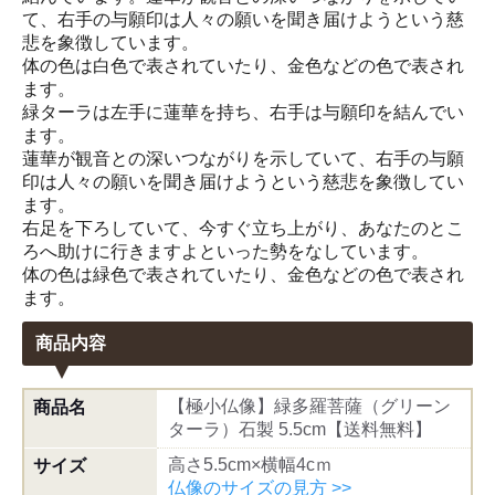
て、右手の与願印は人々の願いを聞き届けようという慈
悲を象徴しています。
体の色は白色で表されていたり、金色などの色で表され
ます。
緑ターラは左手に蓮華を持ち、右手は与願印を結んでい
ます。
蓮華が観音との深いつながりを示していて、右手の与願
印は人々の願いを聞き届けようという慈悲を象徴してい
ます。
右足を下ろしていて、今すぐ立ち上がり、あなたのとこ
ろへ助けに行きますよといった勢をなしています。
体の色は緑色で表されていたり、金色などの色で表され
ます。
商品内容
【極小仏像】緑多羅菩薩（グリーン
商品名
ターラ）石製 5.5cm【送料無料】
高さ5.5cm×横幅4cｍ
サイズ
仏像のサイズの見方 >>