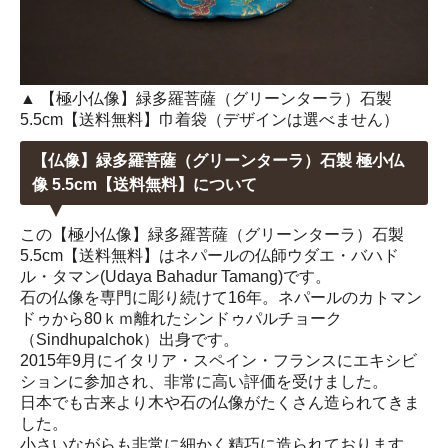
▲ 【極小仏像】緑多羅菩薩（グリーンターラ）石製
5.5cm【送料無料】巾着袋（デザインは選べません）
【仏像】緑多羅菩薩（グリーンターラ）石製 極小仏
像 5.5cm【送料無料】について
この【極小仏像】緑多羅菩薩（グリーンターラ）石製
5.5cm【送料無料】はネパールの仏師ウダエ・バハド
ル・タマン(Udaya Bahadur Tamang)です。
石の仏像を専門に彫り続けて16年。ネパールのカトマン
ドゥから80ｋｍ離れたシンドゥパルチョーク
（Sindhupalchok）出身です。
2015年9月にイタリア・スペイン・フランスにエキシビ
ションに参加され、非常に高い評価を受けました。
日本でも古来より木や石の仏像がたくさん造られてきま
した。
小さいながらも非常に細かく精巧に造られております。