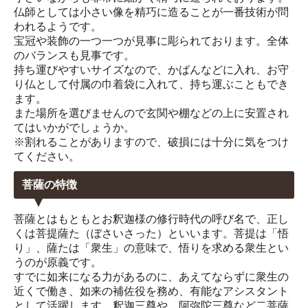
仏師としては小さい像を精巧に造ることが一番技術が問
われるようです。
宝冠や装飾の一つ一つが見事に彫られております。全体
のバランスも見事です。
持ち運びやすいサイズなので、かばんなどに入れ、お守
り仏として付属の巾着袋に入れて、持ち運ぶこともでき
ます。
また場所を選びませんので玄関や棚などの上に安置され
てはいかがでしょうか。
※割れることがありますので、破損には十分に気をつけ
てください。
菩薩の特徴
菩薩とはもともとお釈迦様の修行時代の呼び名で、正し
くは菩提薩た（ぼさいさった）といいます。菩提は「悟
り」、薩たは「衆生」の意味で、悟りを求める衆生とい
うのが原義です。
すでに如来になる力があるのに、あえてならずに衆生の
近くで働き、如来の補佐役を務め、有能なアシスタント
として活躍します。釈迦三尊や、阿弥陀三尊など二菩薩