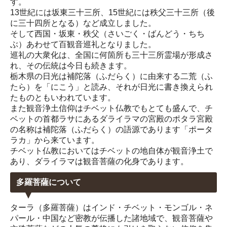
す。
13世紀には坂東三十三所、15世紀には秩父三十三所（後
に三十四所となる）など成立しました。
そして西国・坂東・秩父（さいごく・ばんどう・ちち
ぶ）あわせて百観音巡礼となりました。
巡礼の大衆化は、全国に何箇所も三十三所霊場が形成さ
れ、その伝統は今日も続きます。
栃木県の日光は補陀落（ふだらく）に由来する二荒（ふ
たら）を「にこう」と読み、それが日光に書き換えられ
たものともいわれています。
また観音浄土信仰はチベット仏教でもとても盛んで、チ
ベットの首都ラサにあるダライラマの宮殿のポタラ宮殿
の名称は補陀落（ふだらく）の語源であります「ポータ
ラカ」から来ています。
チベット仏教においてはチベットの地自体が観音浄土で
あり、ダライラマは観音菩薩の化身であります。
多羅菩薩について
ターラ（多羅菩薩）はインド・チベット・モンゴル・ネ
パール・中国など密教が伝播した諸地域で、観音菩薩や