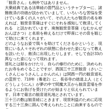
「観音さん」も例外ではありません。
大乗経典である法華経の普門品というチャプターに、諸
難救済の功徳が説かれていまして、いろいろな苦悩を受
けている多くの人々がいて、その人たちが観音の名を称
えれば、観世音菩薩はすぐにそれを感知して救済してく
れる と説かれています。南無観世音菩薩（なむかんぜ
おんぼさつ）と名前を称えるだけで即座にその音を観じ
て助けに来てくれます。
どのようなお姿で我々を助けてくださるかというと、現
世にいる人々それぞれの状態に合わせた姿になって教え
を説いたり、救済に出現したりします。そして合計33の
異なった姿になって現れます。
巡礼とは願をかけたり、自らの修行のために、決められ
たお寺をめぐることですが、西国三十三所観音（さいご
くさんじゅうさんしょかんのん）は関西一円の観音巡礼
の霊所で、718年（養老2）に、長谷寺の徳道上人（とく
どうしょうにん）が夢の中で閻魔大王から観音霊場を作
るようにお告げを受けたのが始まりと伝えられていま
す。日本で最古の観音巡礼地とされています。
三十三の数は観音経にときます、現世利益のために応現
する三十三身に因んで考えられたことに由来するもので