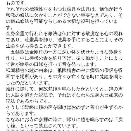
ものです。
それぞれの標識性ををもつ荘厳具や法具は、僧侶が行う
密教の修法に欠かすことができない重要な具であり、そ
の儀式修法を可能ならしめる大切な役割を担っていま
す。
全身全霊で行われる修法は仏に対する敬虔なる心の現れ
であり、荘厳具を飾り、法具を手にすることによりその
生命を保ち得ることができます。
五鈷鈴は金剛杵の一方に深い鉢を伏せたような鈴身を
作り、中に棒状の舌を釣り下げ、振り動かすことによっ
て舌が鈴身の口縁を打って音を発っします。
祇園精舎の鐘の由来は、祇園精舎の中に病気の僧侶を収
容する場所があり、その方々が亡くなる時に梵鐘を鳴ら
したのだといいます。
臨終に際して、何故梵鐘を鳴らしたかというと、鐘の声
は人語を超えた説法で、それはすなわち法身大日如来の
説法であるからです。
そうして臨終に鐘の声を聞けばおのずと善心が生ずるか
らであります。
ちなみにお寺の参拝の時に、帰りに鐘を鳴らすのは「戻
り鐘」といって禁止されています。