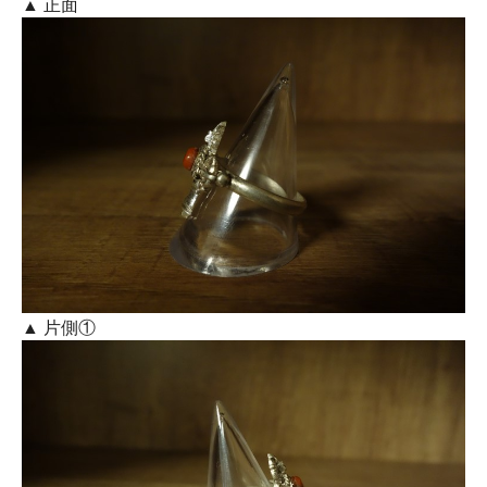
▲ 正面
▲ 片側①