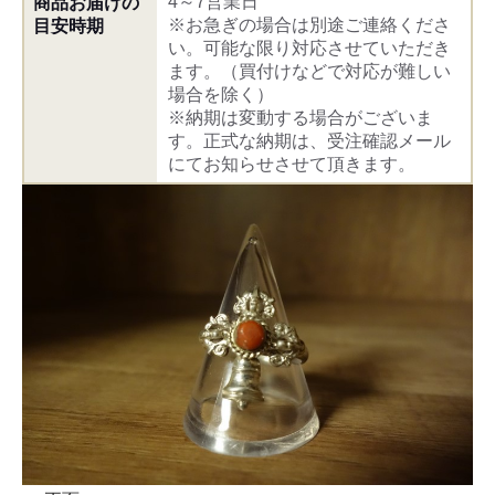
4～7営業日
商品お届けの
※お急ぎの場合は別途ご連絡くださ
目安時期
い。可能な限り対応させていただき
ます。（買付けなどで対応が難しい
場合を除く）
※納期は変動する場合がございま
す。正式な納期は、受注確認メール
にてお知らせさせて頂きます。