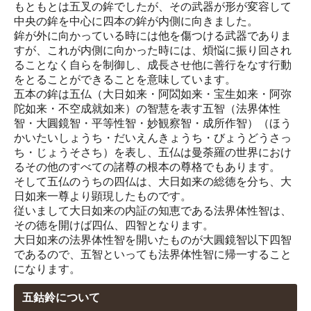
もともとは五叉の鉾でしたが、その武器が形が変容して
中央の鉾を中心に四本の鉾が内側に向きました。
鉾が外に向かっている時には他を傷つける武器でありま
すが、これが内側に向かった時には、煩悩に振り回され
ることなく自らを制御し、成長させ他に善行をなす行動
をとることができることを意味しています。
五本の鉾は五仏（大日如来・阿閦如来・宝生如来・阿弥
陀如来・不空成就如来）の智慧を表す五智（法界体性
智・大圓鏡智・平等性智・妙観察智・成所作智）（ほう
かいたいしょうち・だいえんきょうち・びょうどうさっ
ち・じょうそさち）を表し、五仏は曼荼羅の世界におけ
るその他のすべての諸尊の根本の尊格でもあります。
そして五仏のうちの四仏は、大日如来の総徳を分ち、大
日如来一尊より顕現したものです。
従いまして大日如来の内証の知恵である法界体性智は、
その徳を開けば四仏、四智となります。
大日如来の法界体性智を開いたものが大圓鏡智以下四智
であるので、五智といっても法界体性智に帰一すること
になります。
五鈷鈴について