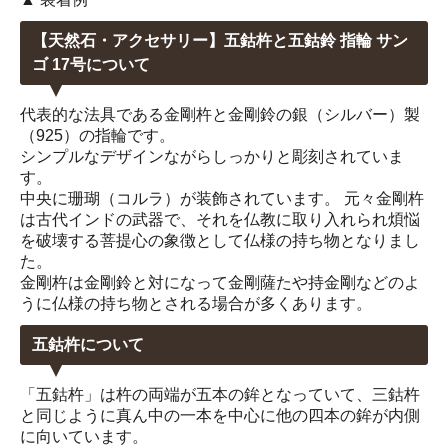
【天然石・アクセサリー】五鈷杵と五鈷鈴 指輪 サン
ゴ 17号について
代表的な法具である金剛杵と金剛鈴の銀（シルバー）製
（925）の指輪です。
シンプルなデザインながらしっかりと彫刻されていま
す。
中央に珊瑚（コルラ）が装飾されています。 元々金剛杵
は古代インドの武器で、それを仏教に取り入れられ煩悩
を破壊する菩提心の象徴として仏様の持ち物となりまし
た。
金剛杵は金剛鈴と対になって金剛薩たや持金剛などのよ
うに仏様の持ち物とされる場合が多くあります。
五鈷杵について
「五鈷杵」は杵の両端が五本の鉾となっていて、三鈷杵
と同じように真ん中の一本を中心に他の四本の鉾が内側
に向いています。