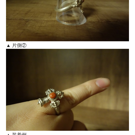
▲ 片側②
▲ 装着例