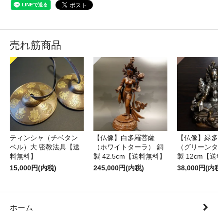
売れ筋商品
ティンシャ（チベタン
【仏像】白多羅菩薩
【仏像】緑多
ベル）大 密教法具【送
（ホワイトターラ） 銅
（グリーンタ
料無料】
製 42.5cm【送料無料】
製 12cm【
15,000円(内税)
245,000円(内税)
38,000円(内
ホーム