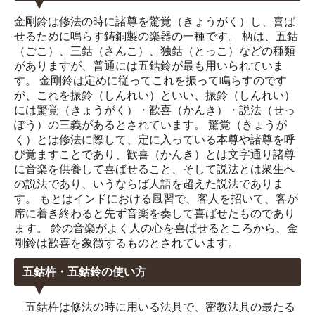
金剛鈴は修法の時に諸尊を驚覚（きょうがく）し、喜ば
せるために鳴らす鋳銅製の楽器の一種です。 柄は、五鈷
（ごこ）、三鈷（さんこ）、独鈷（とっこ）などの種類
がありますが、普通には五鈷鈴が最も用いられていま
す。 金剛鈴は定めに従ってこれを振って鳴らすのです
が、これを振鈴（しんれい）といい、振鈴（しんれい）
には驚覚（きょうがく）・歓喜（かんき）・説法（せっ
ぽう）の三義があるとされています。 驚覚（きょうが
く）とは修法に際して、定に入っている本尊や諸尊を呼
び覚ますことであり、歓喜（かんき）とは文字通り諸尊
に音楽を供養して喜ばせること、そして説法とは衆生へ
の説法であり、いうならば人語を超えた説法でありま
す。 もとはインドにおける風習で、客人を招いて、客が
席に着き終わると先ず音楽を奏して喜ばせたものであり
ます。 鈴の音楽がよく人の心を喜ばせるところから、金
剛鈴は歓喜を象徴するものとされています。
五鈷杵・五鈷鈴の使い方
五鈷杵は修法の時に用いる法具で、密教法具の最たる