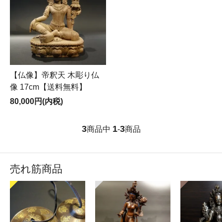
【仏像】帝釈天 木彫り仏
像 17cm【送料無料】
80,000円(内税)
3
1
3
商品中
-
商品
売れ筋商品