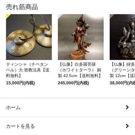
売れ筋商品
ティンシャ（チベタン
【仏像】白多羅菩薩
【仏像】緑多
ベル）大 密教法具【送
（ホワイトターラ） 銅
（グリーンタ
料無料】
製 42.5cm【送料無料】
製 12cm【
15,000円(内税)
245,000円(内税)
38,000円(内
ホーム
カートを見る