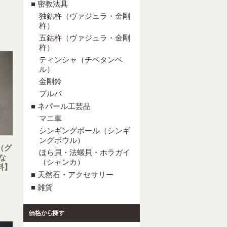
■ 密教法具
独鈷杵（ヴァジュラ・金剛
杵）
五鈷杵（ヴァジュラ・金剛
杵）
ティンシャ（チベタンベ
ル）
金剛鈴
プルパ
■ ネパール工芸品
マニ車
シンギングボール（シンギ
ングボウル）
（グ
ほら貝・法螺貝・ホラガイ
な
（シャンカ）
料】
■ 天然石・アクセサリー
■ 雑貨