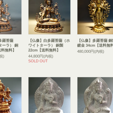
多羅菩薩
【仏像】白多羅菩薩（ホ
【仏像】多羅菩薩 銅
ターラ） 銅
ワイトターラ） 銅製
鍍金 34cm【送料無
【送料無料】
22cm【送料無料】
480,000円(内税)
税)
44,800円(内税)
SOLD OUT