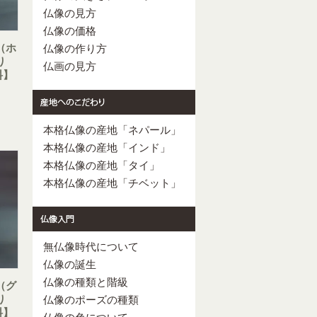
仏像の見方
仏像の価格
（ホ
仏像の作り方
り
仏画の見方
料】
本格仏像の産地「ネパール」
本格仏像の産地「インド」
本格仏像の産地「タイ」
本格仏像の産地「チベット」
無仏像時代について
仏像の誕生
仏像の種類と階級
（グ
り
仏像のポーズの種類
料】