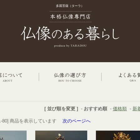
多羅菩薩（ターラ）
[ 並び順を変更 ]
-
おすすめ順
-
価格順
-
新
 [1-80] 商品を表示しています
次のページへ