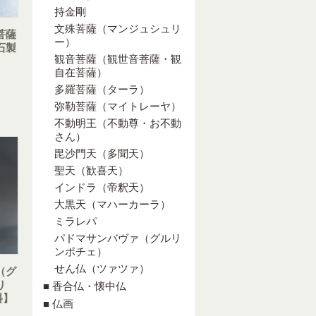
持金剛
文殊菩薩（マンジュシュリ
菩薩
ー）
石製
観音菩薩（観世音菩薩・観
自在菩薩）
多羅菩薩（ターラ）
弥勒菩薩（マイトレーヤ）
不動明王（不動尊・お不動
さん）
毘沙門天（多聞天）
聖天（歓喜天）
インドラ（帝釈天）
大黒天（マハーカーラ）
ミラレパ
パドマサンバヴァ（グルリ
ンポチェ）
せん仏（ツァツァ）
（グ
り
■ 香合仏・懐中仏
料】
■ 仏画