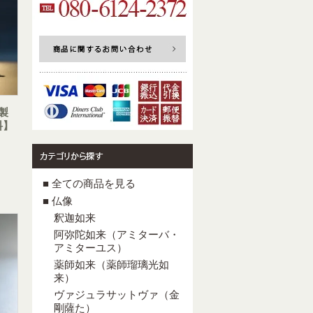
製
料】
■ 全ての商品を見る
■ 仏像
釈迦如来
阿弥陀如来（アミターバ・
アミターユス）
薬師如来（薬師瑠璃光如
来）
ヴァジュラサットヴァ（金
剛薩た）