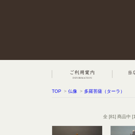
TOP
>
仏像
>
多羅菩薩（ターラ）
全 [81] 商品中