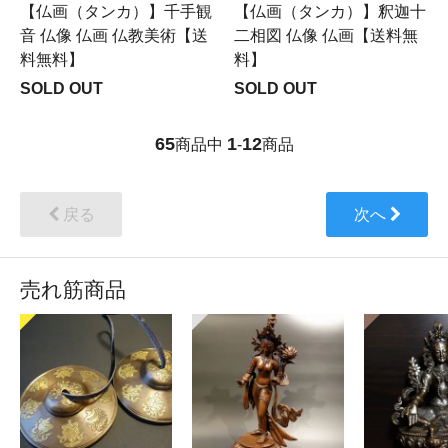
【仏画（タンカ）】千手観
【仏画（タンカ）】釈迦十
音 仏像 仏画 仏教美術【送
二相図 仏像 仏画【送料無
料無料】
料】
SOLD OUT
SOLD OUT
65
1
12
商品中
-
商品
戻る
次へ
売れ筋商品