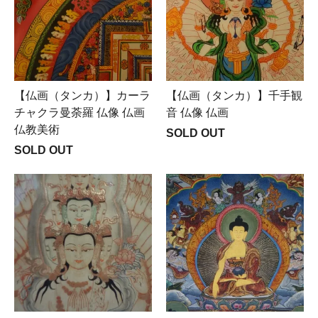
【仏画（タンカ）】カーラ
【仏画（タンカ）】千手観
チャクラ曼荼羅 仏像 仏画
音 仏像 仏画
仏教美術
SOLD OUT
SOLD OUT